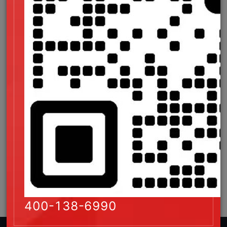
策划阶段之所以耗时且不能心急的原因是因为网站建设公司要通
过一系列问题和调查来进行客户需求的深度挖掘。同时还需要深
入了解客户行业及公司，将客户在行业的能力及实力，服务的特
点及产品的特点，品牌特色表现的淋漓尽致，所以说这样的阶段
急不得，否则最终的效果不尽人意可就是得不偿失。
验收阶段
当网站开发完毕进入到验收阶段的时候，客户往往更加着急，都
盼着网站可以早点上线。可是一个网站要经过数百个标准的环节
测试才能提交给客户，这个阶段的工作如果出现了偏差或者急躁
都会使网站后期产生很大的影响。
所以说，
网站制作
开发中的很多环节都急不得。作为客户，配合
网站开发公司，并且付出一定的耐心就显得尤为重要了。
400-138-6990