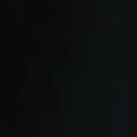
我们能给的
远比您想的更多
提供您的电话号码，格加项目顾问将致电联系您。
等待时间：5分钟以内