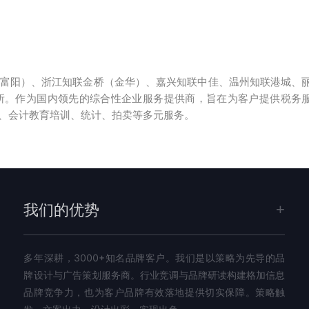
富阳）、浙江知联金桥（金华）、嘉兴知联中佳、温州知联港城、
所。作为国内领先的综合性企业服务提供商，旨在为客户提供税务
、会计教育培训、统计、拍卖等多元服务。
我们的优势
多年深耕，3000+知名品牌客户。我们是以策略为先导的品
牌设计与广告策划服务商。行业竞调与品牌研读构建格加信息
品牌竞争力，也为客户品牌有效落地提供切实保障。策略触