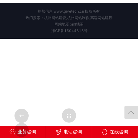
格加信息 www.givetech.cn 版权所有
热门搜索：杭州网站建设,杭州网站制作,高端网站建设
网站地图
xml地图
浙ICP备15044813号
Cases Overview
ase
Next Case
业务咨询
电话咨询
在线咨询