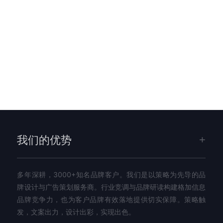
我们的优势
多年深耕，3000+知名品牌客户。我们是以策略为先导的品
牌设计与广告策划服务商。行业竞调与品牌研读构建格加信息
品牌竞争力，也为客户品牌有效落地提供切实保障。策略触
发，文案出力，设计出彩，实现出色。