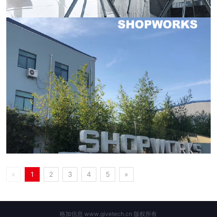
«
1
2
3
4
5
»
格加信息 www.givetech.cn 版权所有