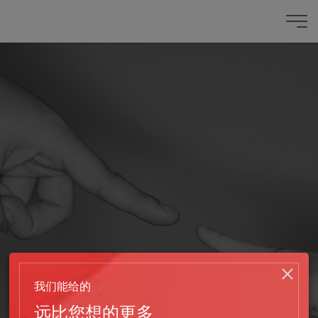
发布时间：2019-01-16
我们能给的
什么是响应式网站？
远比您想的更多