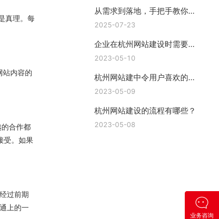
从需求到落地，手把手教你挑
是真理。每
对网站建站公司—上海互橙建
2025-07-23
站
企业在杭州网站建设时需要准
备哪些资料?
2023-05-10
网站内容的
杭州网站建中令用户喜欢的功
能有哪些
2023-05-09
杭州网站建设的流程有哪些？
2023-05-08
越的合作都
接受。如果
经过前期
通上的一
业务咨询