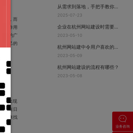
从需求到落地，手把手教你挑
对网站建站公司—上海互橙建
2025-07-23
去做，而
站
企业在杭州网站建设时需要准
们的作用
备哪些资料?
络上的广
2023-05-10
到自己的
杭州网站建中令用户喜欢的功
能有哪些
2023-05-09
杭州网站建设的流程有哪些？
2023-05-08
网站出现
注。在日
键词来找
业务咨询