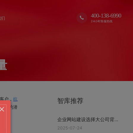
400-138-6990
我们
24小时客服热线
量
客户，
杭
智库推荐
更多的潜
企业网站建设选择大公司背后
的逻辑 浙江格加
2025-07-24