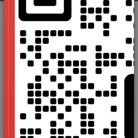
我们经常对网页设计师和网页开发者傻傻分不清楚，其实他
们之间有着巨大的差异。两者之间的差异主要表现在： 一个是
有关网站的视觉或美学方面的设计；另一个则是看不见的编码方
面的设计。简而言之，漂亮的网站界面都是出自网页设计师之
手，而牛逼强大的功能则是网页开发者的杰作。
以上只是从双方的职能上来理解彼此的差异，事实上他们的
差异远不止这些。为此，国外设计网站Downgraf特意制作了一
张图表来展示两个职业的种种差异：网页设计师和网页开发者
（程序员）都留胡茬，一个没钱，一个没时间；两者都喜欢内涵
T恤，一个走字体设计路线，一个走代码风；两者都配自家设
备，一个必带MacBook Pro，一个只带87键小键盘……除了以
上种种差异，他们还有一个共同点：害怕MM，看来都是“宅”惹
的祸。
角色/定义