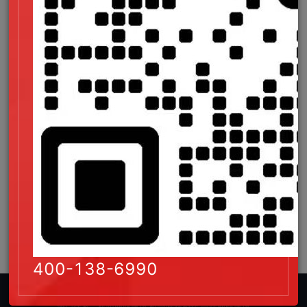
工作时使用的大脑半球
就业统计
学历要求
外表着装
最担心害怕什么的？
业内最具影响力的人物
400-138-6990
格加信息 www.givetech.cn 版权所有
热门搜索：杭州网站建设,杭州网站制作,高端网站建设