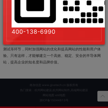
泄露，保护企业的客户信息和商业机密。
提供良好的用户体验：优化网站的用户体验，提供更加友
好、易用的界面和功能，提高用户对于网站的信任度和满意度。
半导体
网站建设
对于企业来说具有重要的意义，它不仅能够
400-138-6990
帮助企业展示产品和技术，还能够提供更加便捷的营销和推广渠
道。在建设网站的过程中，需要注重网站的策划、设计、开发、
测试等环节，同时加强网站的优化和提高网站的性能和用户体
验。只有这样，才能够建立一个高效、稳定、安全的半导体网
站，提高企业的知名度和品牌价值。
格加信息 www.givetech.cn 版权所有
热门搜索：杭州网站建设,杭州网站制作,高端网站建设
网站地图
xml地图
浙ICP备15044813号