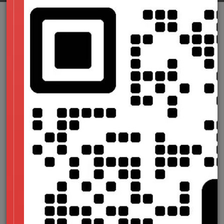
上次我们讲到了服务器中毒的几点原因，那接下去我们再来
简述下服务器中毒，我们应该如何处理。
1、备份重要的服务器数据，并确保所备份的文件是完整且
正常的。【建议在平时就做好数据备份的工作，定期对服务器数
据进行备份，当出现问题时，可以及时的替换。】
2、对系统、应用等进行安全扫描和检查，发现问题及时处
理；升级最新安全补丁。【服务器系统存有漏洞很危险，发现漏
洞要及时修复，以免漏洞被利用。】
3、系统安全优化，处理陌生账户，禁用不需要的账号，同
时对账户的相关权限进行重新设置。
4、修改强化账号与口令，更改管理员用户名和修改密码，
密码尽量设置的复杂些。
5、关闭不需要服务和端口，只对外开放特定的端口。如果