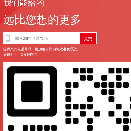
我们能给的
我们、产品、新闻等的样式要舒服。
远比您想的更多
，一些标题要居中对齐。页面不能出现横向滚动条，建议适配chr
提供您的电话号码，格加项目顾问将致电联系您。
等待时间：5分钟以内
文章要便于用户前减少卷画面机让网页变更容易于移设备阅读。
比起使用电脑键盘麻烦减少使用者输入文字机例用户名、密码等都
发发，所以在移动端添加分享功能的插件很重要，有了这个插件，