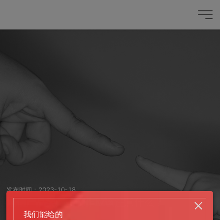
发布时间：2023-10-18
通信产品类网站制作应该注意什么？
我们能给的