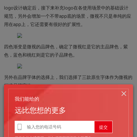
logo设计确定后，接下来补充logo在各使用场景中的基础设计
规范，另外会增加一个不带app底的场景，微视不只是单纯的应
用在app上，它还需要有很好的扩展性。
四色渐变是微视的品牌色，确定了微视红是它的主品牌色，紫
色，蓝色和桃红则是它的子品牌色。
另外在品牌字体的选择上，我们选择了三款原生字体作为微视的
标准品牌字体。
我们能给的
Fugaz-One是一款能够广泛用于各种书刊画册的艺术
字体，它的大写字体具有强烈的视觉冲击力，选择它
远比您想的更多
作为微视标准英文字体；
汉仪雅酷黑也是一款用于艺术设计方面的简体中文字
体，字体线条粗壮，字形端正大方，并且字库相对其