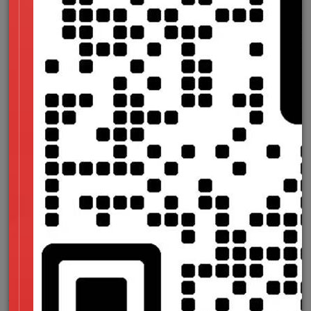
Pattern也会结合激光动效的理念运用到微视的场景中，例如：
官网设计、内容模版、视频结束页等，Pattern会作为底层展现
品牌形象，在整个过程中会有品牌色激光动效，让整个场景丰富
立体起来。
微视logo具备多维度的特性，将这种特性运用到UI场景的
loading和微视水印效果上，增强品牌的独特性和趣味性；另外
我们也会将logo做成霓虹灯的立体装置在线下活动中展出，让用
户感受logo的丰富多变。
00:00/00:00倍速
品牌视频通过多个几何维度来诠释logo理念，强调微视品牌趣味
性。