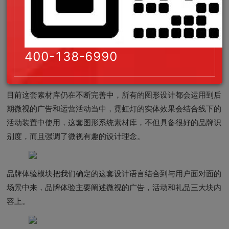
结合logo的造型特征，我们打造了一套完整的图形系统素材库，
400-138-6990
里面包含了完整的字母与数字，还有结合短视频特性的图标体
系。
目前这套素材库仍在不断完善中，所有的图形设计都会运用到后
期微视的广告和运营活动当中，霓虹灯的实体效果会结合线下的
活动装置中使用，这套图形系统素材库，不但具备很好的品牌识
别度，而且强调了微视有趣的设计理念。
品牌体验模块把我们确定的这套设计语言结合到与用户面对面的
场景中来，品牌体验主要阐述微视的广告，活动和礼品三大块内
容上。