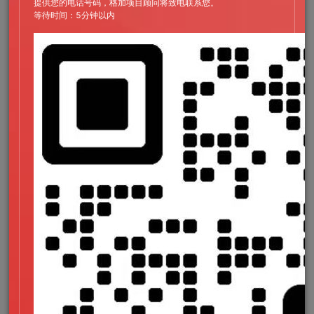
提供您的电话号码，格加项目顾问将致电联系您。
等待时间：5分钟以内
它艺术字体更完整；
汉仪旗黑系列则作为微视信息类字体的补充，汉仪旗
黑是汉仪字库推出的一款非常庞大而完整的家族字
体，字体的各类粗细度都很齐全，并且能完美的实现
各类终端环境的呈现。
微视的pattern是从logo的造型延展出来的纹理设计，这套
pattern会应用在许多应用场景上，包括广告，内容模版，周边
产品等需要辅助设计的场景中。
（微视内容模板）
（品牌视频结束页）