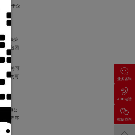
体取决于企
员工，决策
程序外包团
认时，将可
现问题的可
业务咨询
400电话
用外包公
款项，程序
微信咨询