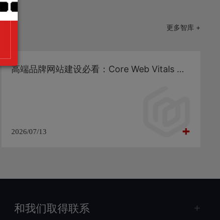
更多智库 +
高端品牌网站建设必看：Core Web Vitals 深度优化与性能工程化落地
2026/07/13
和我们取得联系