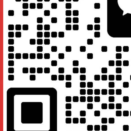
项目将变成一盘散沙，应用程序外包团队又需要重新招募，对于企
互理解。 企业不仅要在早期阶段尽可能清晰地表达自己的想法，还
过程，以确保流程顺利进行，没有偏差，不能指望将需求文档留给应
每周都会和企业沟通，内容包括开发进度，项目计划节点，下一阶段
出整改意见。