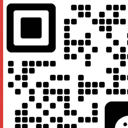
。 1000元预算有1000元预算的做法，1亿有1亿的做法，具
由一个人决定的。 与应用外包团队沟通的人可能是企业的主管或
他将安排一名员工跟进该项目，有的BOSS时间安排的很满，在应用
。
一个人或几个人将与网站外包开发公司进行沟通。 当项目需要确
求越快，网站开发外包公司的开发反馈也会越快，这样项目在后期出
品一手交钱，一手交货，企业必须按照合同签订的支付节点及时向应
费用，但仍要求应用外包团队继续开发，应用外包团队无法及时收到
的代码质量必然不会太好。