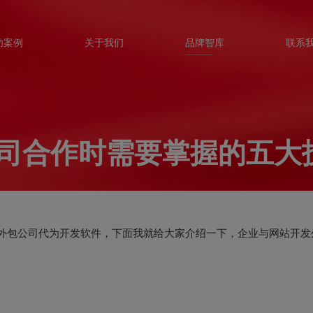
功案例
关于我们
品牌智库
联系
司合作时需要掌握的五大
包公司代为开发软件，下面我就给大家介绍一下，企业与网站开发