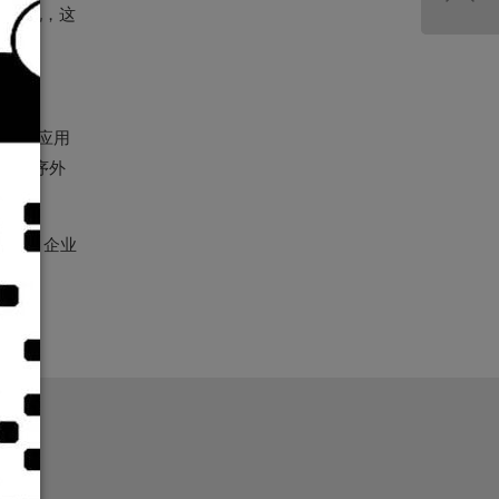
业来说，这
要确保应用
用程序外
规划，企业