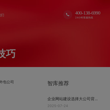
400-138-6990
我们
24小时客服热线
技巧
外包公司
智库推荐
企业网站建设选择大公司背后
的逻辑 浙江格加
2025-07-24