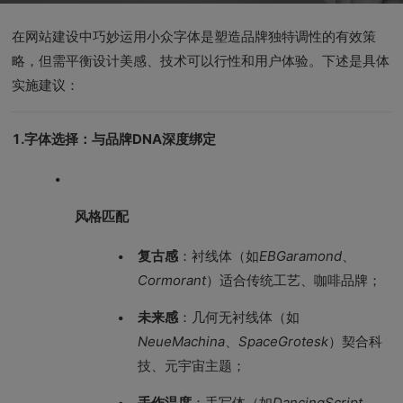
在网站建设中巧妙运用小众字体是塑造品牌独特调性的有效策
略，但需平衡设计美感、技术可以行性和用户体验。下述是具体
实施建议：
1.字体选择：与品牌DNA深度绑定
风格匹配
复古感
：衬线体（如
EBGaramond
、
Cormorant
）适合传统工艺、咖啡品牌；
未来感
：几何无衬线体（如
NeueMachina
、
SpaceGrotesk
）契合科
技、元宇宙主题；
手作温度
：手写体（如
DancingScript
、