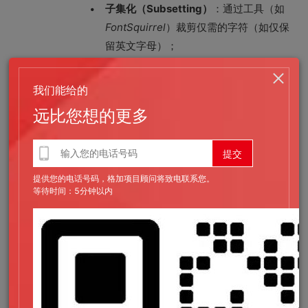
子集化（Subsetting）
：通过工具（如
FontSquirrel
）裁剪仅需的字符（如仅保
留英文字母）；
WOFF2格式优先
：相比TTF/OTF，体积
我们能给的
可以减少30%以上；
远比您想的更多
异步加载
：使用preload或异步加载字体文
件，避免阻塞渲染。
提供您的电话号码，格加项目顾问将致电联系您。
等待时间：5分钟以内
跨平台适配
渐进式加载策略
：通过font-display:swap
确保文字内容优先显示，字体加载后替
换；
系统字体回退
：设置备用字体栈（如font-