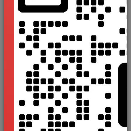
family:'CustomFont',Arial,sans-
serif;）；
中文字体特殊处理
：优先使用云服务（如
有字库
）动态调用，避免本地加载大文
件。
3.版权与授权：合法合规使用
开源字体推荐
免费商用
：
GoogleFonts（
PlayfairDisplay
、
Poppins
）、
AdobeFonts（
BespokeSerif
）；