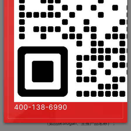
独立设计师字体
：平台如
CreativeMarket
、
MyFonts
筛选商用授权
选项。
避免侵权风险
明确区分个人授权与商业授权，尤其注意中文字体版
权（如汉仪、方正需单独购买）。
4.情感化设计：强化品牌记忆点
场景化应用
400-138-6990
标题点睛
：用高辨识度字体突出关键文案
（如品牌Slogan、主推产品名称）；