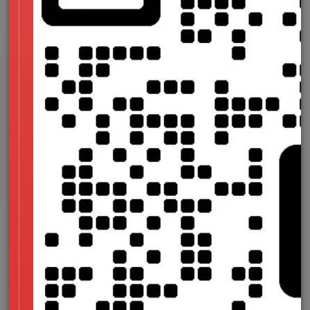
Redis），降低CPU和内存占用。
碳排放监测与抵消
使用工具（如Website Carbon
Calculator）评估网站碳足迹，并通过植
树项目或购买碳信用实现碳中和。
三、可以持续设计理念
极简主义设计
减少复杂动效与高分辨率素材，优先采用
SVG矢量图形和CSS动画。
使用系统字体（如San Francisco、
Roboto）替代自定义字体，减少资源加