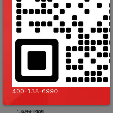
载。
暗色模式（Dark Mode）
通过CSS媒体查询（prefers-color-
scheme）适配用户偏好降低OLED屏幕设
备的能耗。
用户行为引导
提供“低碳浏览”选项（如默认关闭自动播
放视频），鼓励用户参与节能行动。
400-138-6990
四、案例与行业实践
标杆企业案例