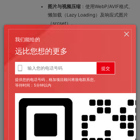
图片与视频压缩
：使用WebP/AVIF格式、
懒加载（Lazy Loading）及响应式图片
（srcset）。
代码精简
：移除冗余代码，采用Tree
我们能给的
Shaking（JavaScript）和PurgeCSS技
远比您想的更多
术。
HTTP/3与Brotli压缩
：提高传输效率，降
低数据包大小。
提供您的电话号码，格加项目顾问将致电联系您。
等待时间：5分钟以内
后端与架构优化
服务器端渲染（SSR）与静态网站生成
：
减少动态查询如使用Jamstack架构
（Next.js、Gatsby）。
数据库优化
：索引优化、查询缓存（如