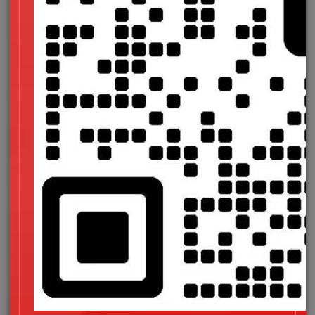
增进加载速度
压缩图片和视频大小使用CDN加速，避免因加载缓慢导致用户
流失。
对高流量页面（如挂号系统）进行压力测试，确保稳定性。
4.用户体验：以用户为中心的功能设计
无障碍访问
支持屏幕阅读器，提供字体缩放、高对比度模式满足老年或视障
用户需求。
交互友好性
表单填写步骤简化（如分步引导、自动填充），减少用户输入负
担。
提供实时客服（如AI聊天机器人或人工在线咨询），快速响应用