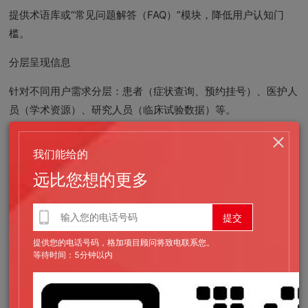
提供术语库或“常见问题解答（FAQ）”模块，降低用户认知门
槛。
分层呈现信息
针对不同用户需求分层：患者（症状查询、预约挂号）、医护人
员（学术资源）、研究人员（临床试验数据）等。
允许用户通过关键词搜索、筛选标签快速定位内容。
我们能给的
2.设计原则：专业感与易用性并重
远比您想的更多
视觉风格：信任感优先
采用中性色调（如蓝、白、绿），避免过度花哨的设计，传递洁
提供您的电话号码，格加项目顾问将致电联系您。
净、可以靠感。
等待时间：5分钟以内
使用高质量医学相关图片（如医生团队、医疗设备），但避免可
以能引发焦虑的视觉元素（如血腥画面）。