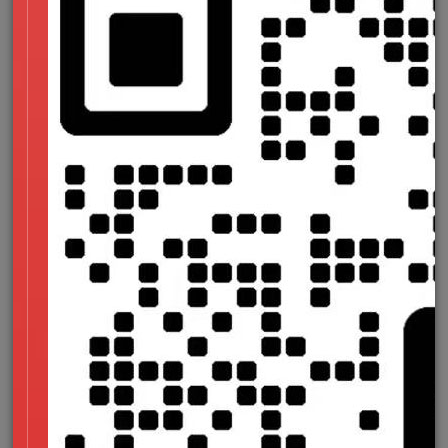
导航逻辑清晰
采用扁平化导航结构，主菜单分类明确（如“科室介绍”“在线问
诊”“健康科普”）。
提供“面包屑导航”和快速返回按钮，减少用户迷失感。
响应式设计
确保移动端适配，优化触控操作（如放大表格、简化表单填写步
骤）。
3.技术实现：安全性与性能优化
保障数据安全
符合医疗数据隐私法规（如HIPAA、GDPR），部署SSL加密、
定期漏洞扫描。
在线问诊或预约功能需通过严格的身份验证和数据加密传输。