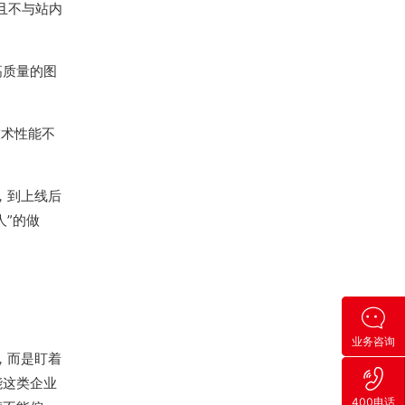
且不与站内
高质量的图
技术性能不
，到上线后
人”的做
业务咨询
，而是盯着
能这类企业
400电话