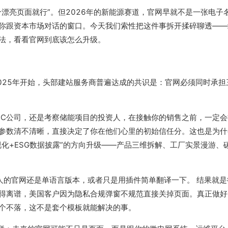
漂亮页面就行”。但2026年的新能源赛道，官网早就不是一张电子
你跟资本市场对话的窗口。今天我们索性把这件事拆开揉碎聊透——
法，看看官网到底该怎么升级。
025年开始，头部建站服务商普遍达成的共识是：官网必须同时承担
PC公司，还是考察储能项目的投资人，在接触你的销售之前，一定
参数清不清晰，直接决定了你在他们心里的初始信任分。这也是为什
化+ESG数据披露”的方向升级——产品三维拆解、工厂实景漫游、
人的官网还是单语言版本，或者只是用插件简单翻译一下。 结果就
得离谱，美国客户因为隐私合规弹窗不规范直接关掉页面。真正做好
规一个不落，这不是套个模板就能解决的事。