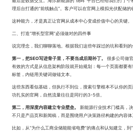
最后是数据交互。海尔新能源的“纳晖”平台已经给我们打了
理后台打通的“前线触点”。客户可以在官网上模拟光伏配储
这种能力，才是真正让官网从成本中心变成价值中心的关键。
二、打造“增长型官网”必须做对的四件事
说完理念，我们聊聊落地。根据我们这些年踩过的坑和看到的
第一，把SEO写进骨子里，不要当成后期补丁。
很多公司做官
有效的方式是从信息架构阶段就开始规划：每一个页面都要有独特的T
标签，内链用关键词做锚文本。
这些东西看似基础，但执行不到位，搜索引擎根本不认你的页
功扎实的官网，自然流量往往是同行的3-5倍。
第二，用深度内容建立专业壁垒。
新能源行业技术门槛高，决
不只是产品页和新闻稿，而是围绕用户决策路径构建的内容体
比如，从“为什么工商业储能能省电费”的痛点和认知建立，到