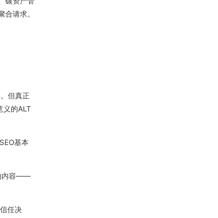
、碳资产管
聚合请求。
事。但真正
意义的ALT
SEO基本
的内容——
的信任决