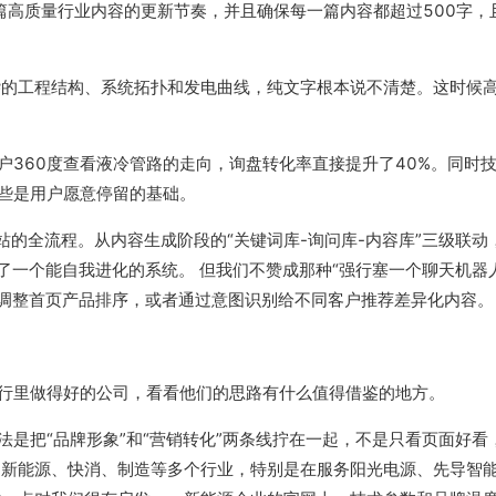
篇高质量行业内容的更新节奏，并且确保每一篇内容都超过500字，
的工程结构、系统拓扑和发电曲线，纯文字根本说不清楚。这时候
360度查看液冷管路的走向，询盘转化率直接提升了40%。同时
些是用户愿意停留的基础。
建站的全流程。从内容生成阶段的“关键词库-询问库-内容库”三级联动
成了一个能自我进化的系统。 但我们不赞成那种“强行塞一个聊天机器
动调整首页产品排序，或者通过意图识别给不同客户推荐差异化内容。
行里做得好的公司，看看他们的思路有什么值得借鉴的地方。
是把“品牌形象”和“营销转化”两条线拧在一起，不是只看页面好看
了新能源、快消、制造等多个行业，特别是在服务阳光电源、先导智