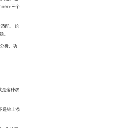
er+三个
适配。 给
题。
续分析、功
就是这种叙
不是锦上添