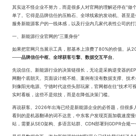
其实这不怪企业不努力，而是很多人对官网的理解还停在“做个
单了。它得是品牌信任的压舱石、全球线索的发动机、甚至是
服务新能源客户的一线体感，以及行业内几家代表性公司的打
一、新能源行业官网的“三重身份”
如果把官网只当展示工具，那基本上浪费了80%的价值。从2
——
品牌信任中枢、全球获客引擎、数据交互平台
。
先说信任。新能源行业的决策链很长，无论是采购逆变器的E
网翻个底朝天。页面设计糙不糙、案例有没有数据支撑、技术
到像阳光电源、宁德时代这些头部玩家，官网都在往“技术可视
实时看板，这些不是炫技，而是在降低决策门槛。
再说获客。2026年出海已经是新能源企业的必答题，但很多
看到的是机器翻译的词不达意，中东客户发现页面加载速度慢
站，需要从SEO架构、多语言站群、CDN部署到GDPR合