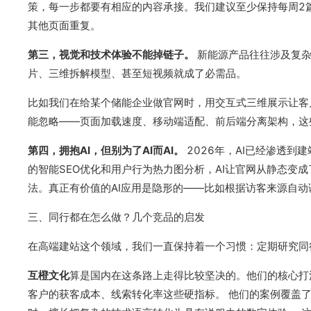
策，每一步都要有相应的内容承接。我们建议至少保持每周2
其他页面重复。
第三，视觉和技术体验不能掉链子。
新能源产品往往涉及复杂
片、三维拆解模型、甚至短视频就成了必需品。
比如我们在给某个储能企业做官网时，用交互式三维展示让客户
能忽略——页面加载速度、移动端适配、前后端分离架构，这
第四，拥抱AI，但别为了AI而AI。
2026年，AI已经渗透到
的智能SEO优化和用户行为热力图分析，AI让官网从静态变
法。真正有价值的AI应用是隐形的——比如根据访客来源自
三、同行都在怎么做？几个竞品的启发
在高端建站这个领域，我们一直保持着一个习惯：定期研究同
互橙文化
算是国内在这条路上走得比较坚决的。他们的核心打法
客户的获客成本、线索转化率这些硬指标。 他们的案例覆盖