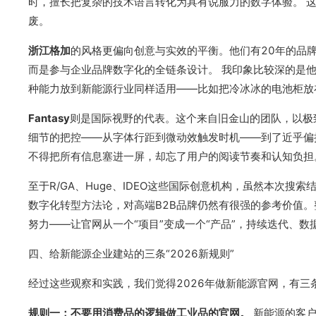
时，擅长把复杂的技术语言转化为具有说服力的数字体验。 
废。
浙江格加
的风格更偏向创意与实效的平衡。他们有20年的品
而是参与企业品牌数字化的全链条设计。 我印象比较深的是
种能力放到新能源行业同样适用——比如把冷冰冰的电池柜放
Fantasy
则是国际视野的代表。这个来自旧金山的团队，以极致
细节的把控——从字体行距到微动效触发时机——到了近乎偏
不得把所有信息塞进一屏，却忘了用户的阅读节奏和认知负担
至于R/GA、Huge、IDEO这些国际创意机构，虽然本次
数字化转型方法论，对高端B2B品牌仍然有很强的参考价值
努力——让官网从一个“项目”变成一个“产品”，持续迭代、
四、给新能源企业建站的三条“2026新规则”
经过这些观察和实践，我们觉得2026年做新能源官网，有三条
规则一：不要用消费品的逻辑做工业品的官网。
新能源的客户