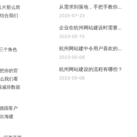
从需求到落地，手把手教你挑
名片那么简
对网站建站公司—上海互橙建
结合我们
2025-07-23
站
企业在杭州网站建设时需要准
备哪些资料?
2023-05-10
杭州网站建中令用户喜欢的功
三个角色
能有哪些
2023-05-09
杭州网站建设的流程有哪些？
会把你的官
2023-05-08
么我们看
碳减排数据
是德国客户
出海建