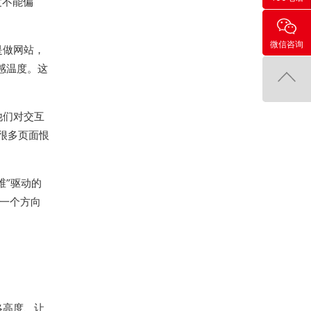
度不能偏
微信咨询
是做网站，
感温度。这
他们对交互
很多页面恨
维”驱动的
同一个方向
略高度、让