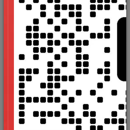
长会显著上升；
内容更新需要重新构建部署，实时性较差，不适合高
频变动的内容场景；
动态个性化内容支持薄弱，用户定制化展示需依赖客
户端二次请求。
3. 增量静态再生成（ISR）：静态性能与动态更新的平衡
ISR 是在 SSG 基础上发展出的进阶方案，它保留了静态预渲染
的核心优势，同时引入了 "后台再生成" 机制：页面首次构建为
静态文件，当设定的有效期到期或触发更新条件时，服务器在后
台静默重新渲染该页面并替换旧文件，访问用户始终获取静态版
本。
技术优势：
兼顾 SSG 的访问性能与 SSR 的内容更新能力，无需