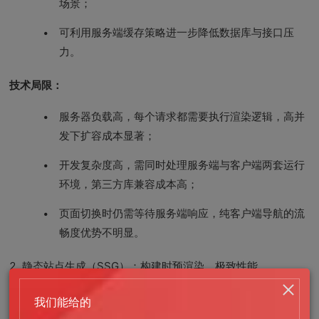
场景；
可利用服务端缓存策略进一步降低数据库与接口压
力。
技术局限：
服务器负载高，每个请求都需要执行渲染逻辑，高并
发下扩容成本显著；
开发复杂度高，需同时处理服务端与客户端两套运行
环境，第三方库兼容成本高；
页面切换时仍需等待服务端响应，纯客户端导航的流
畅度优势不明显。
2. 静态站点生成（SSG）：构建时预渲染，极致性能
SSG 采用构建时预渲染思路：在项目部署阶段，将所有页面提
我们能给的
前渲染为静态 HTML 文件，直接托管在 CDN 节点上。用户访问