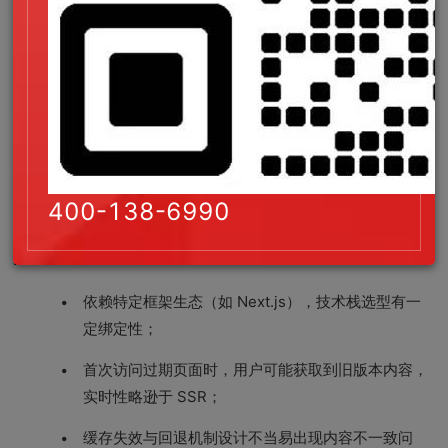
全量重新构建；
访问请求始终命中静态文件，服务器压力远低于
SSR；
支持按页面粒度配置更新策略，不同栏目可设置不同
的再生周期；
构建时长可控，新增页面无需全量重建，适合页面规
400-138-6990
模持续增长的站点。
技术局限：
依赖特定框架生态（如 Next.js），技术栈选型有一
定绑定性；
首次访问过期页面时，用户可能获取到旧版本内容，
实时性略逊于 SSR；
缓存失效与回退机制设计不当易出现内容不一致问