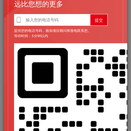
远比您想的更多
时无需服务器参与计算，CDN 直接返回静态资源。
技术优势：
提供您的电话号码，格加项目顾问将致电联系您。
性能天花板极高，CDN 就近访问，首屏时间可达到
等待时间：5分钟以内
毫秒级；
服务器成本极低，无需应用服务器，纯静态托管费用
低廉且稳定性强；
安全性好，纯静态页面不存在服务端接口暴露与数据
库注入风险；
部署简单，可无缝对接 CI/CD 流水线与全球 CDN 网
络。
技术局限：
构建时间随页面数量线性增长，千级以上页面构建时