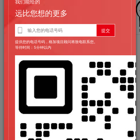
我们能给的
远比您想的更多
提供您的电话号码，格加项目顾问将致电联系您。
等待时间：5分钟以内
三、“沉默10秒”原则
访谈中，在研究人员提出问题之后，用户需要足够的时间思考和
回忆，不要立即让用户给出他们的回答，给用户大概10秒的沉
默时间。请用户评价方案时亦然，给用户充足的时间，以自己的
方式细致浏览方案，然后给出评价。
在最开始做用户访谈时，我会尽力避免沉默时间。一方面担心延
长访谈时间，另一方面担心沉默的尴尬。但后来发现，“访谈留
白”给了用户细致思考的时间，他们在回答时会更详尽而肯定。
在我们需要鼓励用户说出更多内容时，也可以使用“沉默10s”原
则。当用户描述结束后，可以不要急于接话或是追问，认真地看