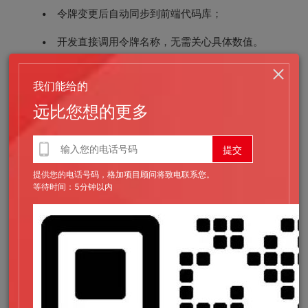
令牌变更后自动同步到前端代码库；
开发直接调用令牌名称，无需关心具体数值。
这种模式将 "视觉还原" 这一反复沟通的环节从协作流程中基本
我们能给的
消除，让设计与开发团队都能聚焦于更高价值的工作。
远比您想的更多
3. 品牌迭代的低成本可控性
品牌视觉并非一成不变。从节日主题皮肤到品牌 VI 升级，从深
色模式适配到多品牌线差异化，高端品牌经常面临视觉调整需
提供您的电话号码，格加项目顾问将致电联系您。
求。在没有设计令牌的项目中，一次品牌主色调整可能需要开发
等待时间：5分钟以内
逐页面排查修改，耗时数天且容易遗漏。而在令牌体系下，只需
修改基础令牌中的一个变量值，全站所有引用位置自动同步生
效，迭代成本降低 80% 以上，同时零遗漏风险。
4. 支撑设计系统的长期演进
设计令牌是整个设计系统的 "DNA"。组件库、页面模板、交互