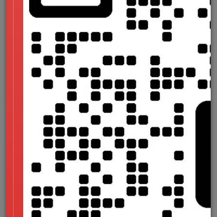
规范都建立在令牌体系之上。对于长期进行数字化建设的品牌企
业而言，先搭建完善的设计令牌体系，再逐步扩展组件库和业务
模块，是最科学、投入产出比最高的技术路径。
三、设计令牌的三层架构与规范制定
科学的令牌分层是体系能否落地的关键。在高端品牌网站建设实
践中，通常采用三层架构进行设计：
第一层：基础令牌（Global Tokens）
基础令牌是品牌最原始的视觉变量，不附带任何业务语义，只描
述 "是什么"。例如：
色彩令牌：color-blue-500: #165DFF
字号令牌：font-size-16: 16px
间距令牌：spacing-24: 24px