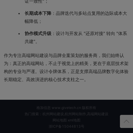
证一致性"；
长期成本下降
：品牌迭代与多站点复用的边际成本大
幅降低；
协作模式升级
：设计与开发从 "还原对接" 转向 "体系
共建"。
作为专注高端网站建设与品牌全案策划的服务商，我们始终认
为：真正的高端网站，不止于视觉上的精美，更在于底层技术架
构的专业与严谨。设计令牌体系，正是支撑高端品牌数字化体验
长期稳定、高效演进的核心技术支柱之一。
格加信息 www.givetech.cn 版权所有
热门搜索：杭州网站建设,杭州网站制作,高端网站建设
网站地图
xml地图
浙ICP备15044813号