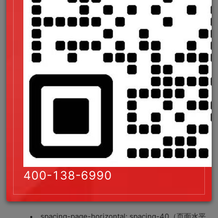
圆角令牌：radius-8: 8px
阴影令牌：shadow-md: 0 2px 8px
rgba(0,0,0,0.08)
基础令牌对应品牌 VI 手册中的基础规范，是整个体系的基石，
变更频率最低。
第二层：语义令牌（Semantic Tokens）
语义令牌基于基础令牌定义，但赋予了业务含义，描述 "用在哪
里"。例如：
color-brand-primary: color-blue-500（品牌主
色）
400-138-6990
color-text-primary: color-gray-900（一级文本
色）
spacing-page-horizontal: spacing-40（页面水平