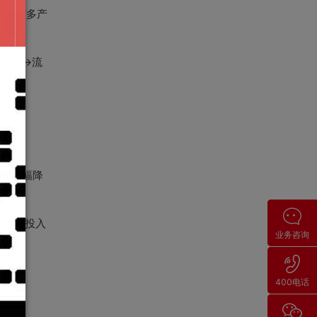
合拥有多产
名上升→流
险，大幅降
力更多投入
业务咨询
400电话