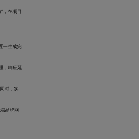
前”，在项目
，逐一生成完
理，响应延
的同时，实
高端品牌网