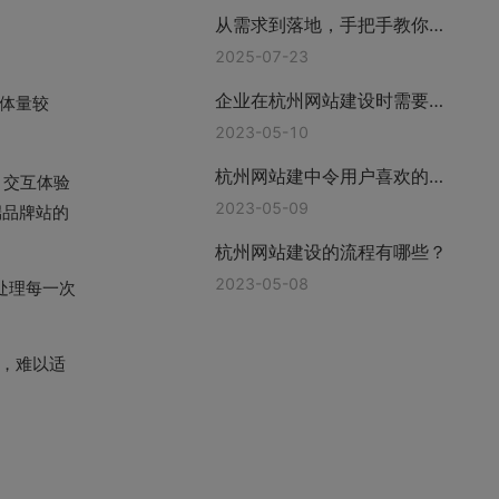
从需求到落地，手把手教你挑
对网站建站公司—上海互橙建
2025-07-23
站
企业在杭州网站建设时需要准
体量较
备哪些资料?
2023-05-10
杭州网站建中令用户喜欢的功
、交互体验
能有哪些
2023-05-09
端品牌站的
杭州网站建设的流程有哪些？
2023-05-08
要处理每一次
求，难以适