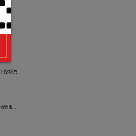
：
提下控制资
智能调度，