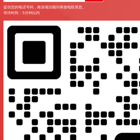
化标签，配合品牌关键词布局，实现全站精细化 SEO 优化，尤其适
提供您的电话号码，格加项目顾问将致电联系您。
等待时间：5分钟以内
G 带来的性能提升会进一步正向反馈至搜索排名，形成 “速度提升→排
 方案在此方面优势突出：
据库暴露，从根源上杜绝了 SQL 注入、服务端漏洞等常见安全风
环境，仅需管理 CDN 配置，运维成本显著下降，技术团队可将精
持一键部署与灰度发布，适配品牌内容快速迭代的需求。