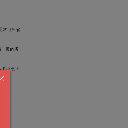
间通常可压缩
得一致的极
，也不会出
待