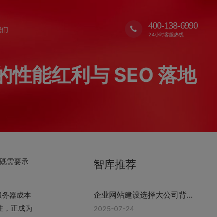
400-138-6990
我们
24小时客服热线
性能红利与 SEO 落地
既需要承
智库推荐
企业网站建设选择大公司背后
服务器成本
的逻辑 浙江格加
性，正成为
2025-07-24