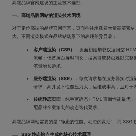
高端品牌官网建设的主流技术选型。
一、高端品牌网站的渲染技术困境
对于定位高端的品牌官网而言，页面往往承载着大量高清素材
大。不同渲染模式在品牌站场景下的表现差异显著：
客户端渲染（CSR）
：页面初始加载仅返回空 HTM
流畅；但首屏白屏时间长，搜索引擎爬虫难以完整抓
流量增长诉求。
服务端渲染（SSR）
：每次请求都在服务器实时渲染 
请求，高并发下性能压力大，运维成本高，且对于
传统静态页面
：纯手写静态 HTML 页面性能最
配品牌全案策划的动态迭代要求。
高端品牌网站需要的是 “静态的性能、动态的灵活”，而 SSG
二、SSG 静态站点生成的核心技术原理