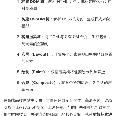
构建 DOM 树
：解析 HTML 文档，将标签转化为文档
对象模型
构建 CSSOM 树
：解析 CSS 样式表，生成样式对象
模型
构建渲染树
：将 DOM 与 CSSOM 合并，生成包含可
见元素的渲染树
布局（Layout）
：计算每个元素在视口中的精确位置
与尺寸
绘制（Paint）
：根据渲染树将像素绘制到屏幕上
合成（Composite）
：将多个绘制层合并为最终的屏
幕画面
在高端品牌网站中，由于大量使用自定义字体、高清图片、CSS
动画与 JavaScript 交互，上述任意环节的阻塞都可能导致首屏
白屏时间拉长。关键渲染路径优化的核心目标，就是
缩短从资源