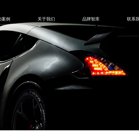
功案例
关于我们
品牌智库
联系