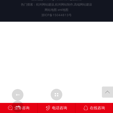
热门搜索：杭州网站建设,杭州网站制作,高端网站建设
网站地图
xml地图
浙ICP备15044813号
Cases Overview
ase
Next Case
业务咨询
电话咨询
在线咨询