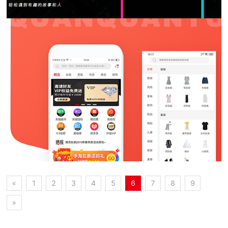
«
1
2
3
4
5
6
7
8
9
»