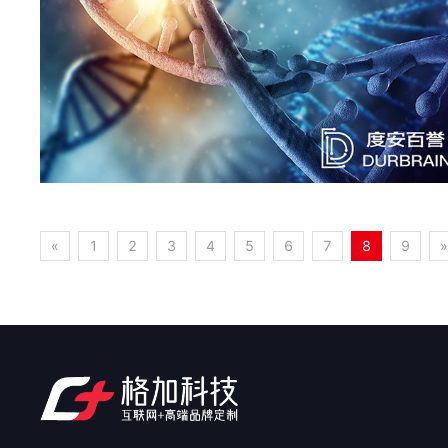
«
1
2
3
4
5
6
7
8
9