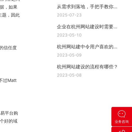
从需求到落地，手把手教你挑
据，如果
对网站建站公司—上海互橙建
主题，因此
2025-07-23
站
企业在杭州网站建设时需要准
备哪些资料?
2023-05-10
杭州网站建中令用户喜欢的功
的信任度
能有哪些
2023-05-09
杭州网站建设的流程有哪些？
2023-05-08
Matt
交易平台购
个好的域
业务咨询